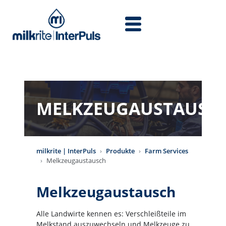
Direkt zum Inhalt
MELKZEUGAUSTAUSC
milkrite | InterPuls
Produkte
Farm Services
Melkzeugaustausch
Melkzeugaustausch
Alle Landwirte kennen es: Verschleißteile im
Melkstand auszuwechseln und Melkzeuge zu