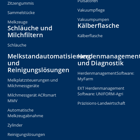
Pulsatoren
Zitzengummis
Vakuumpflege
Sammelstücke
Vakuumpumpen
Melkzeuge
Kälberflasche
Schläuche und
Milchfiltern
Kälberflasche
Schläuche
Melkstandautomatisierung
Herdenmanagemen
und
und Diagnostik
Reinigungslösungen
HerdenmanagementSoftware:
MyFarm
Melkplatzsteuerungen und
Milchmessgeräte
EXT Herdenmanagement
Software: UNIFORM-Agri
Milchmessgerät ACRsmart
MMV
Präzisions-Landwirtschaft
Automatische
Melkzeugabnahme
Zylinder
Reinigungslösungen