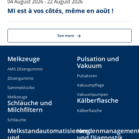
MMV
Präzisions-Landwirtschaft
Automatische
Melkzeugabnahme
Zylinder
Reinigungslösungen
Spülbecher und
Waschaufnahmen
Farm Services
Robot Peformance Service
Zitzengummisaustausch
Melkzeugaustausch
Pulsatoraustausch
Tagaustausch