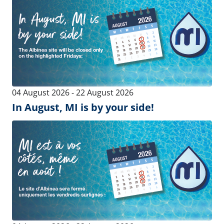
See more
Melkzeuge
Pulsation und
Vakuum
AMS Zitzengummis
Pulsatoren
Zitzengummis
Vakuumpflege
Sammelstücke
Vakuumpumpen
Melkzeuge
Kälberflasche
Schläuche und
Milchfiltern
Kälberflasche
Schläuche
Melkstandautomatisierung
Herdenmanagemen
und
und Diagnostik
Reinigungslösungen
HerdenmanagementSoftware:
MyFarm
Melkplatzsteuerungen und
Milchmessgeräte
EXT Herdenmanagement
Software: UNIFORM-Agri
Milchmessgerät ACRsmart