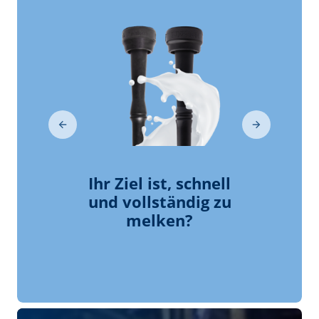
milkrite | InterPuls
Firmenprofil
milkrite | InterPuls
Referenzen