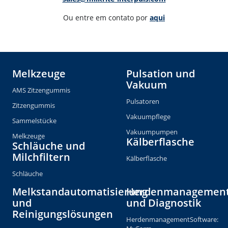
Ou entre em contato por 
aqui
Melkzeuge
Pulsation und
Vakuum
AMS Zitzengummis
Pulsatoren
Zitzengummis
Vakuumpflege
Sammelstücke
Vakuumpumpen
Melkzeuge
Kälberflasche
Schläuche und
Milchfiltern
Kälberflasche
Schläuche
Melkstandautomatisierung
Herdenmanagemen
und
und Diagnostik
Reinigungslösungen
HerdenmanagementSoftware: