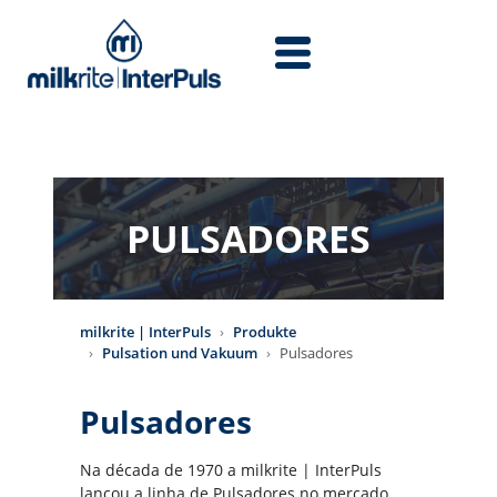
Direkt zum Inhalt
PULSADORES
milkrite | InterPuls
Produkte
Pulsation und Vakuum
Pulsadores
Pulsadores
Na década de 1970 a milkrite | InterPuls
lançou a linha de Pulsadores no mercado.