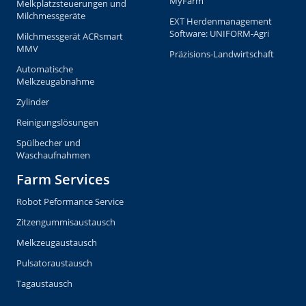
MyFarm
Melkplatzsteuerungen und
Milchmessgeräte
EXT Herdenmanagement
Software: UNIFORM-Agri
Milchmessgerät ACRsmart
MMV
Präzisions-Landwirtschaft
Automatische
Melkzeugabnahme
Zylinder
Reinigungslösungen
Spülbecher und
Waschaufnahmen
Farm Services
Robot Peformance Service
Zitzengummisaustausch
Melkzeugaustausch
Pulsatoraustausch
Tagaustausch