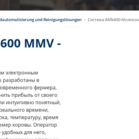
dautomatisierung und Reinigungslösungen
Система iMilk600-Молоко
k600 MMV -
ным электронным
ls разработаны в
современного фермера,
ить прибыль от своего
ли интуитивно понятный,
 реального времени,
ка, температуру, время
омер коровы. Оператор
 удобных для него,