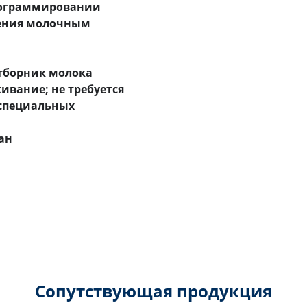
программировании
ления молочным
тборник молока
ивание; не требуется
 специальных
ан
Сопутствующая продукция