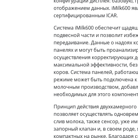
конфигураций дисплея: базовую, 
отображением данных. iMilk600 яв
сертифицированным ICAR.
Система iMilk600 обеспечит щадя
подвесной части и позволит избеж
передаивание. Данные о надоях к
панелях и могут быть проанализи
осуществления корректирующих д
максимальной эффективности, без
коров. Система панелей, работаю
режиме может быть подключена к
молочным производством, добавл
необходимых для этого компонент
Принцип действия двухкамерного с
позволяет осуществлять одноврем
слив молока, также сенсор, уже и
запорный клапан и, в своем роде,
компактных на рынке. Благодаря с