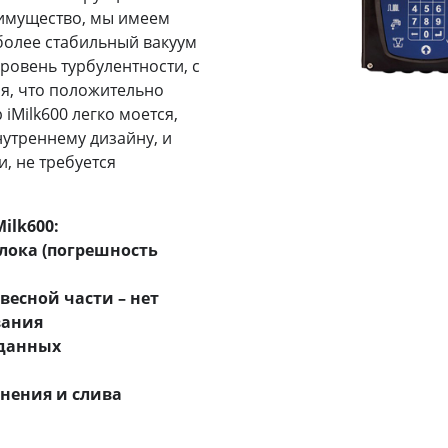
еимущество, мы имеем
более стабильный вакуум
ровень турбулентности, с
, что положительно
 iMilk600 легко моется,
утреннему дизайну, и
, не требуется
ilk600:
лока (погрешность
есной части – нет
вания
 данных
нения и слива