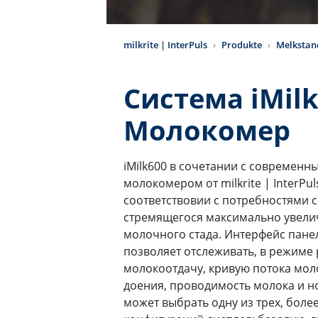
milkrite | InterPuls
Produkte
Melkstan
Система iMil
Молокомер
iMilk600 в сочетании с современ
молокомером от milkrite | InterPu
соответствовии с потребностями 
стремящегося максимально увелич
молочного стада. Интерфейс пане
позволяет отслеживать, в режиме
молокоотдачу, кривую потока моло
доения, проводимость молока и н
может выбрать одну из трех, более