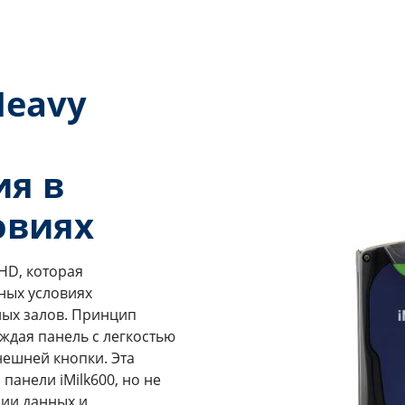
Heavy
ия в
овиях
 HD, которая
ных условиях
ных залов. Принцип
ждая панель с легкостью
ешней кнопки. Эта
панели iMilk600, но не
ии данных и