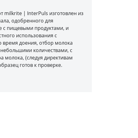
milkrite | InterPuls изготовлен из
ала, одобренного для
е с пищевыми продуктами, и
стного использования с
о время доения, отбор молока
 небольшими количествами, с
а молока, (следуя директивам
образец готов к проверке.