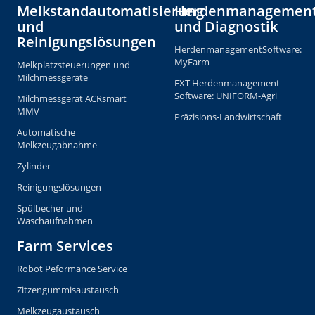
Melkstandautomatisierung
Herdenmanagemen
und
und Diagnostik
Reinigungslösungen
HerdenmanagementSoftware:
MyFarm
Melkplatzsteuerungen und
Milchmessgeräte
EXT Herdenmanagement
Software: UNIFORM-Agri
Milchmessgerät ACRsmart
MMV
Präzisions-Landwirtschaft
Automatische
Melkzeugabnahme
Zylinder
Reinigungslösungen
Spülbecher und
Waschaufnahmen
Farm Services
Robot Peformance Service
Zitzengummisaustausch
Melkzeugaustausch