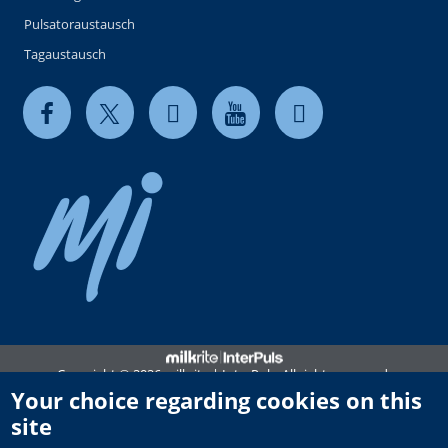
Pulsatoraustausch
Tagaustausch
Copyright © 2026 milkrite | InterPuls. All rights reserved.
Your choice regarding cookies on this
Privacy and Cookie Policy
site
Terms of use