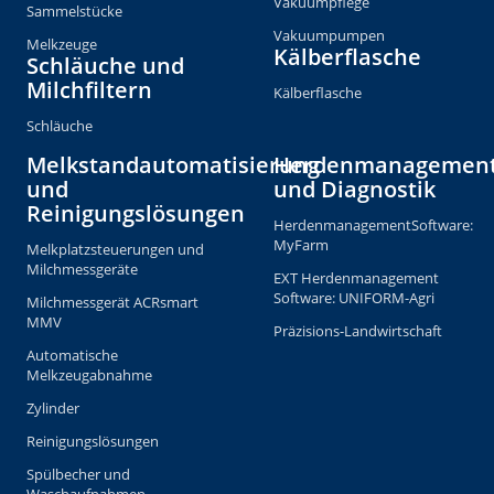
Vakuumpflege
Sammelstücke
Vakuumpumpen
Melkzeuge
Kälberflasche
Schläuche und
Milchfiltern
Kälberflasche
Schläuche
Melkstandautomatisierung
Herdenmanagemen
und
und Diagnostik
Reinigungslösungen
HerdenmanagementSoftware:
MyFarm
Melkplatzsteuerungen und
Milchmessgeräte
EXT Herdenmanagement
Software: UNIFORM-Agri
Milchmessgerät ACRsmart
MMV
Präzisions-Landwirtschaft
Automatische
Melkzeugabnahme
Zylinder
Reinigungslösungen
Spülbecher und