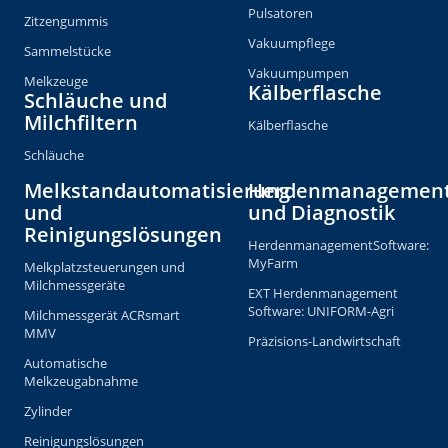
Pulsatoren
Zitzengummis
Vakuumpflege
Sammelstücke
Vakuumpumpen
Melkzeuge
Kälberflasche
Schläuche und
Milchfiltern
Kälberflasche
Schläuche
Melkstandautomatisierung
Herdenmanagemen
und
und Diagnostik
Reinigungslösungen
HerdenmanagementSoftware:
MyFarm
Melkplatzsteuerungen und
Milchmessgeräte
EXT Herdenmanagement
Software: UNIFORM-Agri
Milchmessgerät ACRsmart
MMV
Präzisions-Landwirtschaft
Automatische
Melkzeugabnahme
Zylinder
Reinigungslösungen